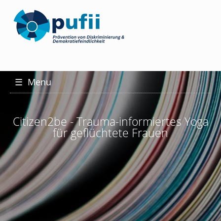
☰
Menu
Citizen2be - Trauma-informiertes Yoga
für geflüchtete Frauen