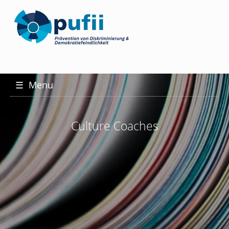
☰
Menu
Culture Coaches