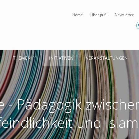
Home
Über pufii
Newsletter
THEMEN
INITIATIVEN
VERANSTALTUNGEN
e - Pädagogik zwischen
feindlichkeit und Isla