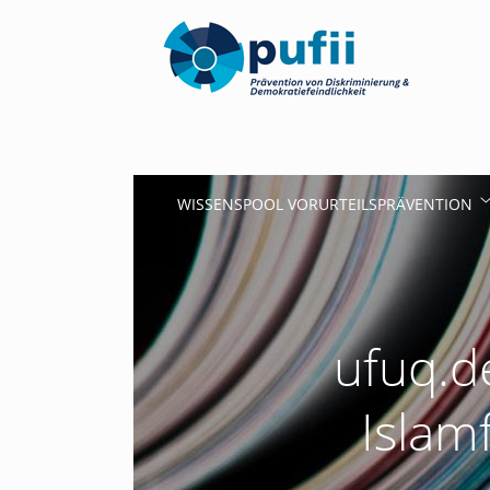
WISSENSPOOL VORURTEILSPRÄVENTION
ufuq.d
Islam