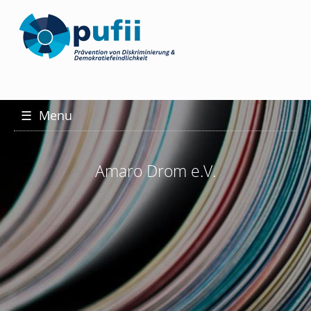
☰
Menu
Amaro Drom e.V.