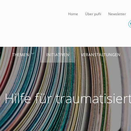
Home
Über pufii
Newsletter
THEMEN
INITIATIVEN
VERANSTALTUNGEN
 Hilfe für traumatisier