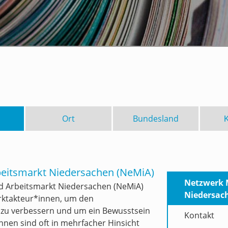
Ort
Bundesland
eitsmarkt Niedersachen (NeMiA)
Netzwerk 
d Arbeitsmarkt Niedersachen (NeMiA
)
Niedersac
rktakteur*innen, um den
 zu verbessern und um ein Bewusstsein
Kontakt
nnen sind oft in mehrfacher Hinsicht