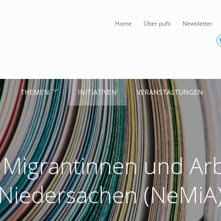
Home
Über pufii
Newsletter
THEMEN
INITIATIVEN
VERANSTALTUNGEN
 Migrantinnen und Arb
Niedersachen (NeMiA