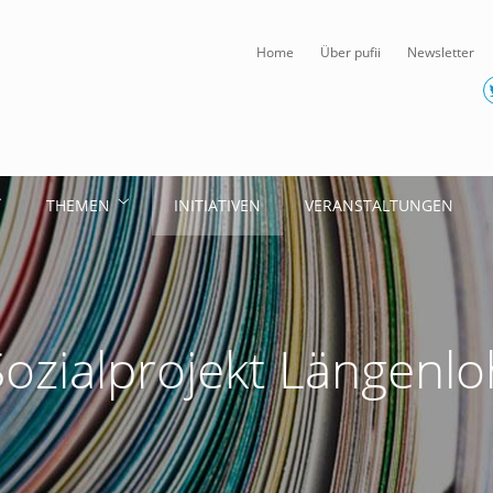
Home
Über pufii
Newsletter
THEMEN
INITIATIVEN
VERANSTALTUNGEN
Sozialprojekt Längenlo