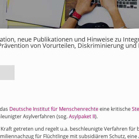
rmation, neue Publikationen und Hinweise zu Inte
Prävention von Vorurteilen, Diskriminierung und
 das
Deutsche Institut für Menschenrechte
eine kritische
St
eunigter Asylverfahren (sog.
Asylpaket II
).
in Kraft getreten und regelt u.a. beschleunigte Verfahren f
iliennachzug für Flüchtlinge mit subsidiärem Schutz, ein