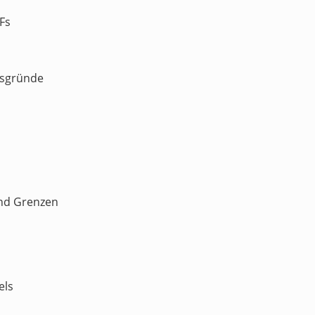
Fs
gsgründe
nd Grenzen
els