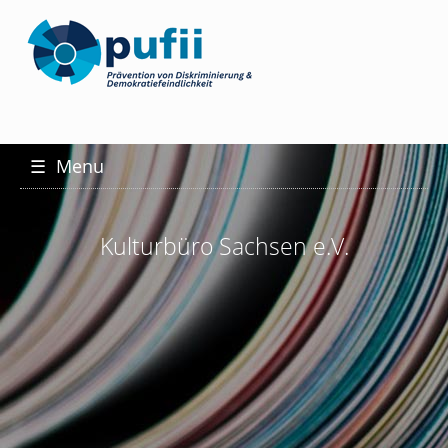
☰
Menu
Kulturbüro Sachsen e.V.