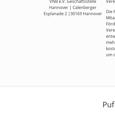
Vere
VNB e.V. Geschäftsstelle
Hannover | Calenberger
Die 
Esplanade 2 |30169 Hannover
Mita
Förd
Vere
entw
mehr
kost
um d
Puf