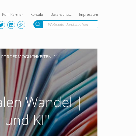
Pufii Partner
Kontakt
Datenschutz
Impressum
FÖRDERMÖGLICHKEITEN
alen Wandel |
 und KI"