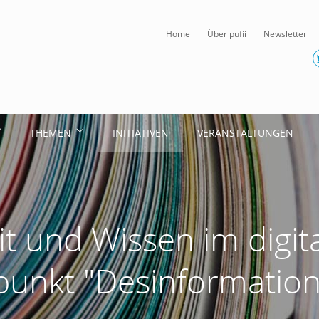
Home
Über pufii
Newsletter
THEMEN
INITIATIVEN
VERANSTALTUNGEN
it und Wissen im digit
unkt "Desinformation