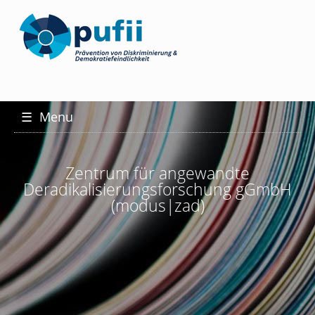
☰
Menu
Zentrum für angewandte
Deradikalisierungsforschung gGmbH
(modus|zad)