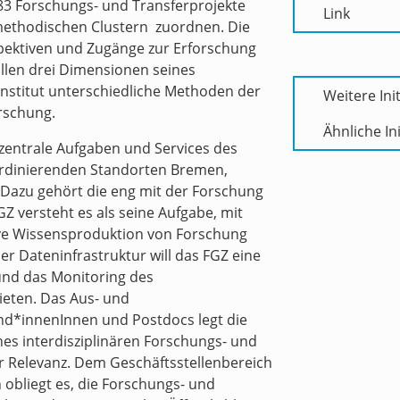
83 Forschungs- und Transferprojekte
Link
-methodischen Clustern zuordnen. Die
spektiven und Zugänge zur Erforschung
allen drei Dimensionen seines
stitut unterschiedliche Methoden der
Weitere Init
orschung.
Ähnliche Ini
 zentrale Aufgaben und Services des
oordinierenden Standorten Bremen,
. Dazu gehört die eng mit der Forschung
Z versteht es als seine Aufgabe, mit
ive Wissensproduktion von Forschung
er Dateninfrastruktur will das FGZ eine
 und das Monitoring des
ieten. Das Aus- und
d*innenInnen und Postdocs legt die
ines interdisziplinären Forschungs- und
er Relevanz. Dem Geschäftsstellenbereich
 obliegt es, die Forschungs- und