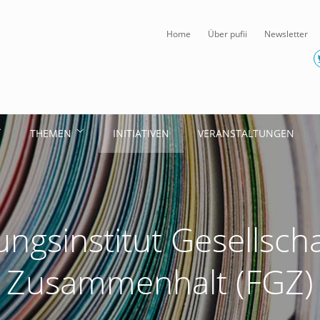
Home
Über pufii
Newsletter
THEMEN
INITIATIVEN
VERANSTALTUNGEN
ngsinstitut Gesellscha
Zusammenhalt (FGZ)