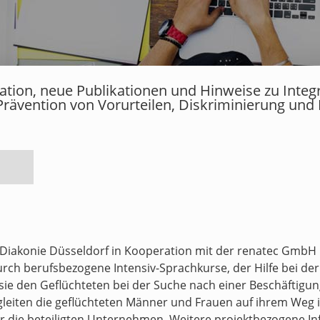
rmation, neue Publikationen und Hinweise zu Inte
Prävention von Vorurteilen, Diskriminierung und
 Diakonie Düsseldorf in Kooperation mit der renatec GmbH 
Durch berufsbezogene Intensiv-Sprachkurse, der Hilfe bei 
e den Geflüchteten bei der Suche nach einer Beschäftigung z
gleiten die geflüchteten Männer und Frauen auf ihrem Weg i
für die beteiligten Unternehmen. Weitere projektbezogene 