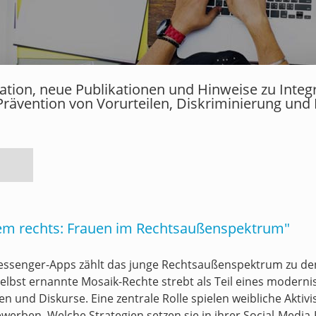
rmation, neue Publikationen und Hinweise zu Inte
Prävention von Vorurteilen, Diskriminierung und
rem rechts: Frauen im Rechtsaußenspektrum"
Messenger-Apps zählt das junge Rechtsaußenspektrum zu de
elbst ernannte Mosaik-Rechte strebt als Teil eines modern
 und Diskurse. Eine zentrale Rolle spielen weibliche Aktivi
ewerben. Welche Strategien setzen sie in ihrer Social-Medi