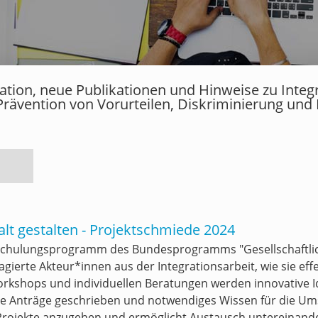
rmation, neue Publikationen und Hinweise zu Inte
Prävention von Vorurteilen, Diskriminierung und
t gestalten - Projektschmiede 2024
es Schulungsprogramm des Bundesprogramms "Gesellschaftli
agierte Akteur*innen aus der Integrationsarbeit, wie sie eff
rkshops und individuellen Beratungen werden innovative Id
e Anträge geschrieben und notwendiges Wissen für die Umse
Projekte anzugehen und ermöglicht Austausch untereinande